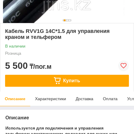
Кабель RVV1G 14C*1.5 для управления
краном и тельфером
В наличии
Розница
5 500
₸/пог.м
Купить
Описание
Характеристики
Доставка
Оплата
Усл
Описание
Используется для подключения и управления
тельфером электрическим, подходит для сухих или