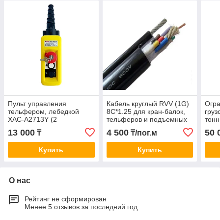
Пульт управления
Кабель круглый RVV (1G)
Огра
тельфером, лебедкой
8C*1.25 для кран-балок,
груз
XАС-A2713Y (2
тельферов и подъемных
тонн
кнопочный, 1 скоростной
механизмов
QCX-
13 000
4 500
50 
₸
₸/пог.м
+СТОП+Ключ-марка)
козл
кран
Купить
Купить
О нас
Рейтинг не сформирован
Менее 5 отзывов за последний год