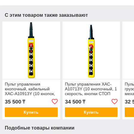
С этим товаром также заказывают
Пульт управления
Пульт управления XAC-
Пуль
кнопочный, кабельный
A10713Y (10 кнопочный, 1
гру
XAC-A10913Y (10 кнопок,
скорость, кнопки СТОП
мех
2 скорости, кнопки +СТОП
+СТАРТ + КЛЮЧ)
(8 к
35 500
34 500
32 
₸
₸
+СТАРТ + КЛЮЧ марка)
скор
+клю
Купить
Купить
Подобные товары компании