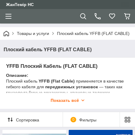
ЖанТемір НС
Товары и услуги
Плоский кабель YFFB (FLAT CABLE)
Плоский кабель YFFB (FLAT CABLE)
YFFB Плоский Кабель (FLAT CABLE)
Описание:
Плоский кабель
YFFB (Flat Cable)
применяется в качестве
гибкого кабеля для
передвижных установок
— таких как
грузоподъёмные механизмы
,
крановые тележки
,
конвейерные системы
,
монорельсовые тельферы
,
Показать всё
координатные устройства
, а также другое промышленное
оборудование, требующее надёжного подвода питания при
постоянном движении.
Сортировка
0
Фильтры
Основные преимущества YFFB плоского кабеля:
🔹
Малый радиус изгиба
— позволяет кабелю