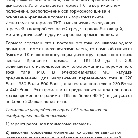
двигателя. Устанавливается тормоз ТКТ в вертикальном
положении, расположение оси тормозного шкива и
основание крепления тормоза - горизонтальное.
Используются тормоза ТКТ в механизмах следующих
отраслей в пожаробезопасной среде: горнодобывающей,
металлургической, в других отраслях промышленности.
Тормоза переменного и постоянного тока, со шкивом одного
диаметра, имеют механическую часть, которую обозначают
буквами ТК и соответствующим диаметру тормозного шкива
числом. Крановые тормоза от ТКТ-100 до ТКТ-300
включаются с использованием электромагнита переменного
тока типа МО. В электромагнитах МО катушки
предназначены: для напряжения переменного тока в 220
Вольт, 380 Вольт, 500 Вольт; для постоянного тока в 220 Вольт
и 440 Вольт. Электромагниты предназначены для повторно-
кратковременного режима (ПВ не более 40 %) и допускают
не более 300 включений в час.
Тормозные устройства серии ТКТ отличаются
следующими особенностями:
1) гарантированная взаимозаменяемость,
2) высоким тормозным моментом, который не зависит от
направления вращения, и обеспечивается оптимальной