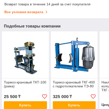
Возврат товара в течение 14 дней за счет покупателя
Все условия возврата
Подобные товары компании
Тормоз крановый ТКТ-100
Тормоз крановый ТКГ-400
Накл
(рама)
с гидротолкателем ТЭ-80
коло
ТКГ 
25 500
325 000
₸
₸
Цен
Купить
Купить