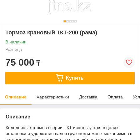
Тормоз крановый ТКТ-200 (рама)
В наличии
Розница
75 000
₸
Купить
Описание
Характеристики
Доставка
Оплата
Усл
Описание
Колодочные тормоза серии ТКТ используются в целях
остановки и удержания валов грузоподъемных механизмов в
заторможенном состоянии, в состоянии неработающего