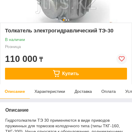
Толкатель электрогидравлический ТЭ-30
В наличии
Розница
110 000
₸
Купить
Описание
Характеристики
Доставка
Оплата
Усл
Описание
Гидротолкатели ТЭ 30 применяются в виде приводов
пружинных для тормозов колодочного типа (типы ТКГ-160,
ТКГ-200). Чаще относятся к оборудованию, поднимающему