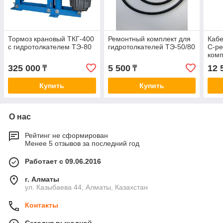
Тормоз крановый ТКГ-400
Ремонтный комплект для
Кабе
с гидротолкателем ТЭ-80
гидротолкателей ТЭ-50/80
С-ре
ком
325 000
5 500
12 
₸
₸
Купить
Купить
О нас
Рейтинг не сформирован
Менее 5 отзывов за последний год
Работает с 09.06.2016
г. Алматы
ул. Казыбаева 44, Алматы, Казахстан
Контакты