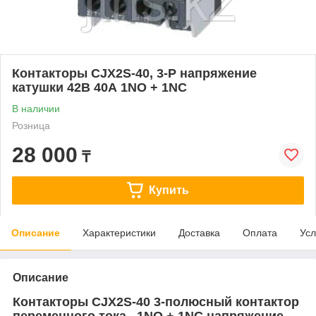
Контакторы CJX2S-40, 3-Р напряжение
катушки 42В 40А 1NO + 1NC
В наличии
Розница
28 000
₸
Купить
Описание
Характеристики
Доставка
Оплата
Усл
Описание
Контакторы CJX2S-40 3-полюсный контактор
переменного тока, 1NO + 1NC напряжение