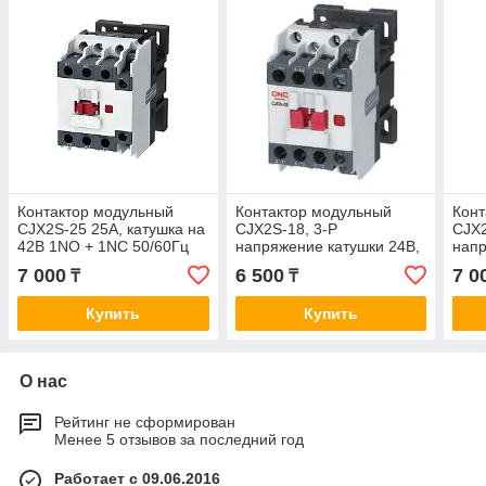
Контактор модульный
Контактор модульный
Конт
CJX2S-25 25А, катушка на
CJX2S-18, 3-Р
CJX2
42В 1NO + 1NC 50/60Гц
напряжение катушки 24В,
напр
18А, 1NO + 1NC
25А,
7 000
6 500
7 0
₸
₸
Купить
Купить
О нас
Рейтинг не сформирован
Менее 5 отзывов за последний год
Работает с 09.06.2016