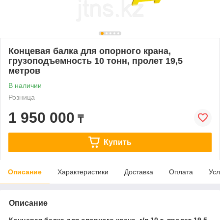
Концевая балка для опорного крана,
грузоподъемность 10 тонн, пролет 19,5
метров
В наличии
Розница
1 950 000
₸
Купить
Описание
Характеристики
Доставка
Оплата
Усл
Описание
Концевая балка для опорного крана, г/п 10 т, пролет 19,5