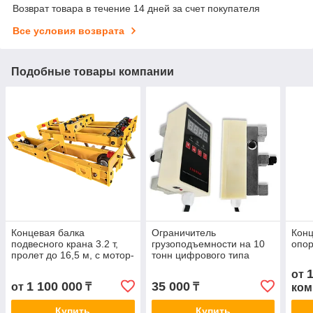
Возврат товара в течение 14 дней за счет покупателя
Все условия возврата
Подобные товары компании
Концевая балка
Ограничитель
Конц
подвесного крана 3.2 т,
грузоподъемности на 10
опор
пролет до 16,5 м, с мотор-
тонн цифрового типа
редуктором и тормозом
QCX, - для тельфера,
от
козловых и мостовых
1 100 000
35 000
от
₸
₸
ком
кранов
Купить
Купить