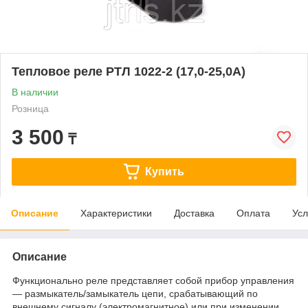
Тепловое реле РТЛ 1022-2 (17,0-25,0А)
В наличии
Розница
3 500
₸
Купить
Описание
Характеристики
Доставка
Оплата
Усл
Описание
Функционально реле представляет собой прибор управления
— размыкатель/замыкатель цепи, срабатывающий по
внешнему сигналу (электромагнитное) или при изменении