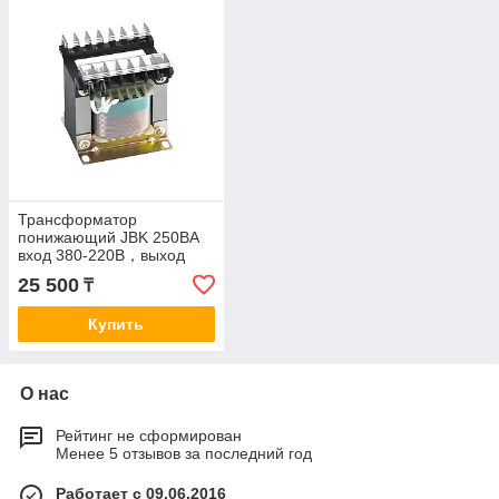
Трансформатор
понижающий JBK 250ВА
вход 380-220В，выход
220-110-56-29-24-22-12-
25 500
₸
5В
Купить
О нас
Рейтинг не сформирован
Менее 5 отзывов за последний год
Работает с 09.06.2016