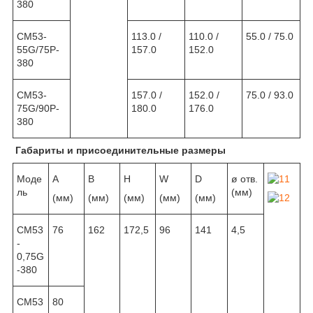
380
CM53-
113.0 /
110.0 /
55.0 / 75.0
55G/75P-
157.0
152.0
380
CM53-
157.0 /
152.0 /
75.0 / 93.0
75G/90P-
180.0
176.0
380
Габариты и присоединительные размеры
Моде
A
B
H
W
D
ø отв.
ль
(мм)
(мм)
(мм)
(мм)
(мм)
(мм)
CM53
76
162
172,5
96
141
4,5
-
0,75G
-380
CM53
80