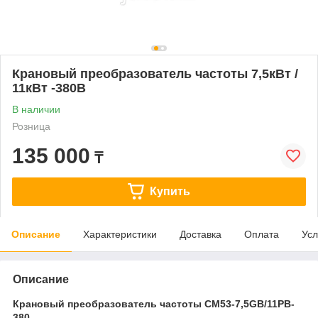
Крановый преобразователь частоты 7,5кВт /
11кВт -380В
В наличии
Розница
135 000
₸
Купить
Описание
Характеристики
Доставка
Оплата
Усл
Описание
Крановый преобразователь частоты CM53-7,5GB/11PB-
380