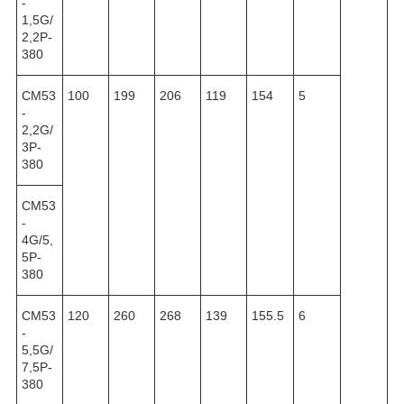
-
1,5G/
2,2P-
380
CM53
100
199
206
119
154
5
-
2,2G/
3P-
380
CM53
-
4G/5,
5P-
380
CM53
120
260
268
139
155.5
6
-
5,5G/
7,5P-
380