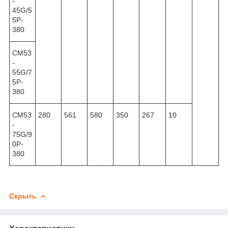
-
45G/5
5P-
380
CM53
-
55G/7
5P-
380
CM53
280
561
580
350
267
10
-
75G/9
0P-
380
Скрыть