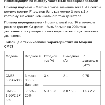
Рекомендации по выбору
частотных преобразователей
Привод подъема
- Максимальное значение тока ПЧ в легком
режиме (режим P) должен быть как можно ближе к 2-х
кратному значению номинального тока двигателя
Привод передвижения
- Номинальный ток ПЧ в тяжелом
режмие (режим G) должен быть больше на 20% тока
двигателя или суммарного тока параллельно подключенных
двигателей
Таблица с техническими характеристиками Модели
СМ53
Модель
Входное U
Входной
Выходной
P
ток (А)
(А)
двигателя
(кВт)
CM53-
3 фазы
3.4
2.1
0.75
0,75G-380
380 В
Диапазон
CM53-
-15%～
5.0 / 5.8
3.8 / 5.5
1.5 / 2.2
1,5G/2,2P-
20%
380