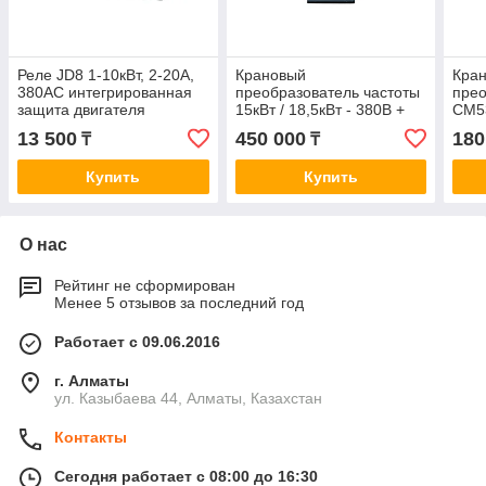
Реле JD8 1-10кВт, 2-20A,
Крановый
Кра
380AC интегрированная
преобразователь частоты
прео
защита двигателя
15кВт / 18,5кВт - 380В +
CM53
резистор
13 500
450 000
180
₸
₸
Купить
Купить
О нас
Рейтинг не сформирован
Менее 5 отзывов за последний год
Работает с 09.06.2016
г. Алматы
ул. Казыбаева 44, Алматы, Казахстан
Контакты
Сегодня работает с 08:00 до 16:30