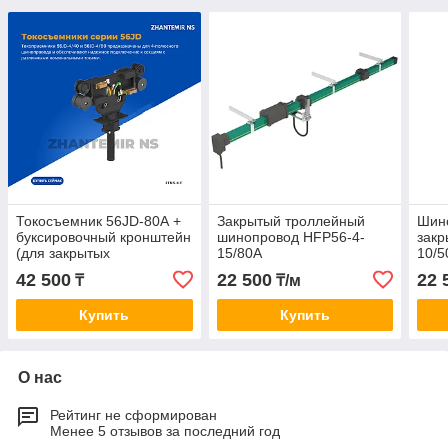
Токосъемник 56JD-80А +
Закрытый троллейный
Шин
буксировочный кронштейн
шинопровод HFP56-4-
закр
(для закрытых
15/80A
10/5
троллейных
42 500
22 500
22 
₸
₸/м
шинопроводов HFP56)
Купить
Купить
О нас
Рейтинг не сформирован
Менее 5 отзывов за последний год