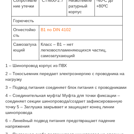
Сопротивле
CTI600-2.7
Низкотемпе
-40ºС до
ние утечки
ратурный
+80ºС
корпус
Горючесть
Огнестойко
B1 по DIN 4102
сть
Самозатуха
Класс – B1 – нет
ющий
легковоспламеняющихся частиц,
самозатухающий
1 – Шинопровод корпус из ПВХ
2 – Токосъемник передает электроэнергию с проводника на
нагрузку
3 – Подвод питания соединяет блок питания с проводниками
4 – Соединительная муфта/ Муфта для точки фиксации –
соединяет секции шинопровода/создает зафиксированную
точку 5 – Заглушка закрывает и защищает конец линии
шинопровода
6 – Линейный подвод питания предотвращает падение
напряжения