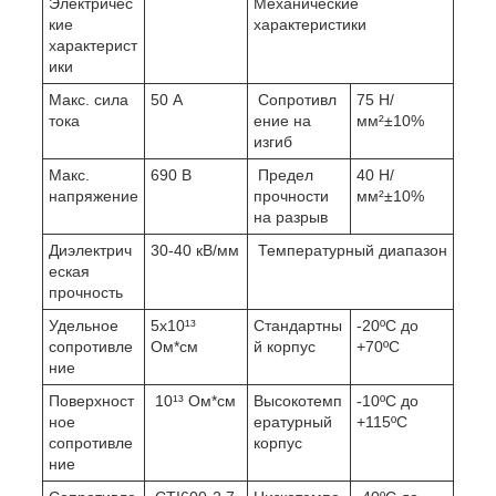
Электричес
Механические
кие
характеристики
характерист
ики
Макс. сила
50 А
Сопротивл
75 Н/
тока
ение на
мм²±10%
изгиб
Макс.
690 В
Предел
40 Н/
напряжение
прочности
мм²±10%
на разрыв
Диэлектрич
30-40 кВ/мм
Температурный диапазон
еская
прочность
Удельное
5х10¹³
Стандартны
-20ºС до
сопротивле
Ом*см
й корпус
+70ºС
ние
Поверхност
10¹³ Ом*см
Высокотемп
-10ºС до
ное
ературный
+115ºС
сопротивле
корпус
ние