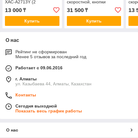
XАС-A2713Y (2
скоростной, кнопки
ско
кнопочный, 1 скоростной
+СТОП +ключ-марка),
марк
13 000
31 500
13 
₸
₸
+СТОП+Ключ-марка)
подвесной кабельный
пульт
Купить
Купить
О нас
Рейтинг не сформирован
Менее 5 отзывов за последний год
Работает с 09.06.2016
г. Алматы
ул. Казыбаева 44, Алматы, Казахстан
Контакты
Сегодня выходной
Показать весь график работы
О нас