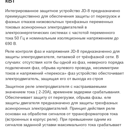
кВт
Интегрированное защитное устройство JD-8 предназначено
преимущественно для обеспечения защиты от перегрузок и
фазных отказов низковольтных трехфазных переменных
токовых асинхронных электродвигателей в
электроэнергетических системах с частотой переменного
тока 50 Гц и номинальным изоляционным напряжением до
690 В.
Реле контроля фаз и напряжения JD-8 предназначенно для
защиты электродвигателя, питаемой от трёхфазной сети. В
случаях: отсутствия хотя бы одной из фаз, неверного порядка
подключения фаз, обрыва нулевого провода, несимметрии
токов и напряжений «перекоса» фаз устройство обесточивает
электродвигатель, защищая его от выхода из строя
Защитное реле электродвигателя с настраиваемыми
значением тока ( 2-20A), временем задержки срабатывания.
Обеспечивает защиту от перегрузки, обрыва фазы. еле
защиты двигателя предназначено для защиты трехфазных
асинхронных электродвигателей. Принцип действия реле
основан на обработке сигналов от тррансформаторов тока
(встроенных в корпус реле). При превышении одним из
сигналов заданной уставки максимального тока срабатывает