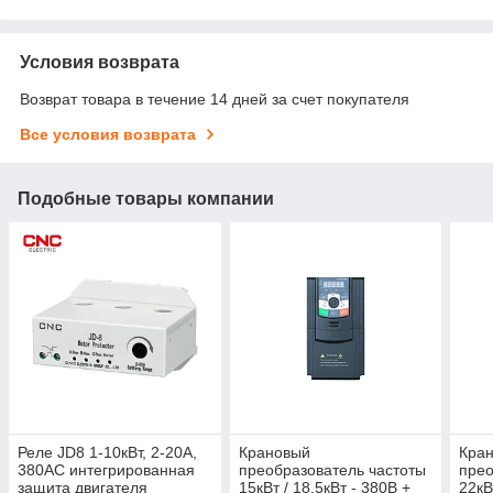
Условия возврата
Возврат товара в течение 14 дней за счет покупателя
Все условия возврата
Подобные товары компании
Реле JD8 1-10кВт, 2-20A,
Крановый
Кра
380AC интегрированная
преобразователь частоты
прео
защита двигателя
15кВт / 18,5кВт - 380В +
22кВ