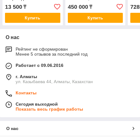
резистор
рез
13 500
450 000
728
₸
₸
Купить
Купить
О нас
Рейтинг не сформирован
Менее 5 отзывов за последний год
Работает с 09.06.2016
г. Алматы
ул. Казыбаева 44, Алматы, Казахстан
Контакты
Сегодня выходной
Показать весь график работы
О нас