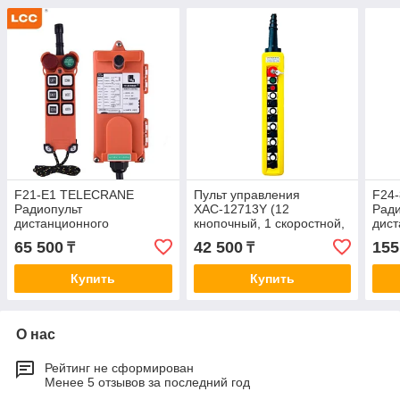
F21-E1 TELECRANE
Пульт управления
F24-
Радиопульт
ХАС-12713Y (12
Ради
дистанционного
кнопочный, 1 скоростной,
дист
управления кранами
кнопки +СТОП+СТАРТ
упра
65 500
42 500
155
₸
₸
AC/DC 36V -480V
+ключ-марка)
Купить
Купить
О нас
Рейтинг не сформирован
Менее 5 отзывов за последний год