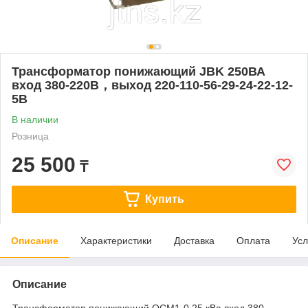
Трансформатор понижающий JBK 250ВА
вход 380-220В，выход 220-110-56-29-24-22-12-
5В
В наличии
Розница
25 500
₸
Купить
Описание
Характеристики
Доставка
Оплата
Усл
Описание
Трансформатор понижающий ОСМ1-0,25 кВа вход 380-