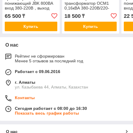
понижающий JBK 800ВА
трансформатор ОСМ1
пон
вход 380-220В，выход
0,16кВА 380-220В/220-
вхо
220-127-48-36-24-12-5В
110-42-36-24-12-5В
220-
65 500
18 500
22 
₸
₸
5В
Купить
Купить
О нас
Рейтинг не сформирован
Менее 5 отзывов за последний год
Работает с 09.06.2016
г. Алматы
ул. Казыбаева 44, Алматы, Казахстан
Контакты
Сегодня работает с 08:00 до 16:30
Показать весь график работы
О нас